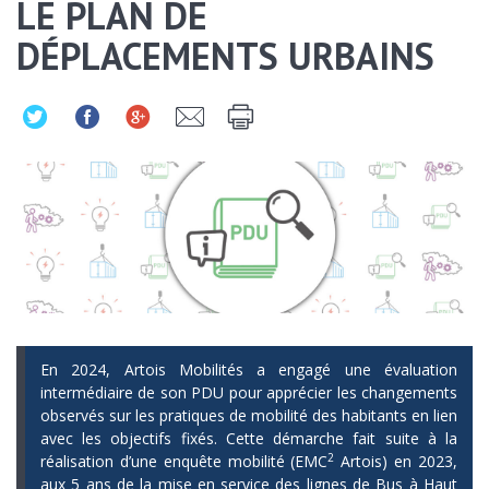
LE PLAN DE
DÉPLACEMENTS URBAINS
En 2024, Artois Mobilités a engagé une évaluation
intermédiaire de son PDU pour apprécier les changements
observés sur les pratiques de mobilité des habitants en lien
avec les objectifs fixés. Cette démarche fait suite à la
2
réalisation d’une enquête mobilité (EMC
Artois) en 2023,
aux 5 ans de la mise en service des lignes de Bus à Haut