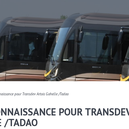
naissance pour Transdev Artois Gohelle /Tadao
ONNAISSANCE POUR TRANSDE
E /TADAO