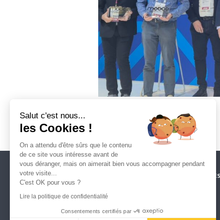
Salut c'est nous...
ENVOYER CE CONTENU 
les Cookies !
On a attendu d'être sûrs que le contenu
de ce site vous intéresse avant de
vous déranger, mais on aimerait bien vous accompagner pendant
votre visite...
CRÉDITS
ESPACE PRESSE
NOS PARTENAIRES
MENTIONS LÉGALE
C'est OK pour vous ?
POLITIQUE DE CONFIDENTIALITÉ
MARCHÉS PUBLICS
CONTACT
Lire la politique de confidentialité
ARTOIS MOBILITES
39, rue du 14 juillet
Consentements certifiés par
62300 LENS