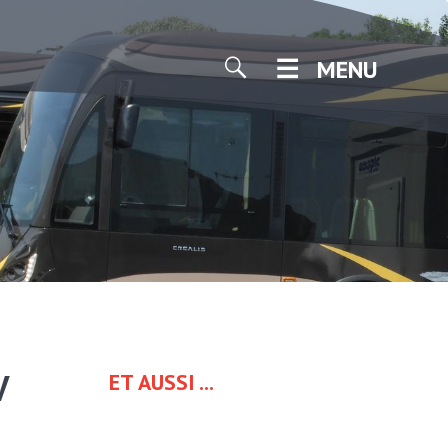
MENU
V
ET AUSSI ...