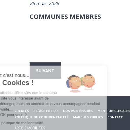
26 mars 2026
COMMUNES MEMBRES
SUIVANT
Salut c'est nous...
les Cookies !
On a attendu d'être sûrs que le contenu
de ce site vous intéresse avant de
vous déranger, mais on aimerait bien vous accompagner pendant
votre visite...
CRÉDITS
ESPACE PRESSE
NOS PARTENAIRES
MENTIONS LÉGALE
C'est OK pour vous ?
POLITIQUE DE CONFIDENTIALITÉ
MARCHÉS PUBLICS
CONTACT
Lire la politique de confidentialité
ARTOIS MOBILITES