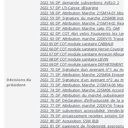
2022_56_DP_demande_subventions_AVELO_2
2022_57_DP_LTI-Caisse_dEpargne
2022_58_DP_Attribution_Marche_21SM14-01_Mise_en
2022_59_DP_Signature_du_marche_22SM08_Install
2022_60_DP_Attribution_Marche_21SM14-02_Realia
2022_61_DP_Attribution_Marche_catp_ITS_GMI
2022_62_DP_COT_Abri_velos_Fouquieres_lez_Lens
2022_63_DP_Attribution_marche_22DEV15_Travaux
2022 65 DP COT module sanitaire CABBALR
2022 66 DP COT module sanitaire Hersin Coupigny
2022 67 DP COT module sanitaire Annezin Allouagn
2022 68 DP COT module sanitaire LIEVIN
2022 69 DP COT module sanitaire DEPARTEMENT 62
2022_70_DP_Signature_dun_avenant_n°1_au_mar
2022_71_DP_Attribution_Marche_22SM04_Enquete_m
Décisions du
2022_72_DP_Signature_d un_avenant_n°2_au_ma
président
2022_73_DP_Attribution_Marche_21SM14-06_Mise_e
2022_74_DP_Attribution_Marche_22SM06_Accord-c
2022_75_DP_Attribution_du_marché_subséquent_2
2022_76_DP_Déclaration_d’infructuosité_de_la_p
2022_77_DP_Attribution_marché_22DEV16_Travaux
2022_78_DP_subvention_accessibilité_ Vendin-le Vi
2022_79_DP_encaissement_recettes_sinistre_DAB
2022_80_DP_Acquisition_SSM_BLB
2022_81_DP_paiement_de_l’indemnité_expropriat