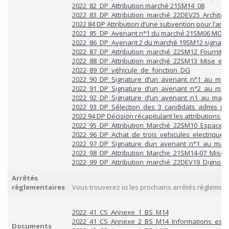
2022_82_DP_Attribution marché 21SM14_08
2022_83_DP_Attribution_marché_22DEV25_Architect
2022 84 DP Attribution d’une subvention pour l’am
2022_85_DP_Avenant n°1 du marché 21SM06 MOE 
2022_86_DP_Avenant 2 du marché 19SM12 s
ignalis
2022_87_DP_Attribution_marché_22SM12_Fournitur
2022_88_DP_Attribution_marché_22SM13_Mise_en_p
2022_89_DP_véhicule_de_fonction_DG
2022_90_DP_Signature_d’un_avenant_n°1_au_ma
2022_91_DP_Signature_d’un_avenant_n°2_au_ma
2022_92_DP_Signature_d’un_avenant_n1_au_mar
2022_93_DP_Sélection_des_3_candidats_admis_p
2022 94 DP Décision récapitulant les attributions 
2022_95_DP_Attribution_Marché_22SM10_Espaces_ve
2022_96_DP_Achat_de_trois_vehicules_electriques
2022_97_DP_Signature_dun_avenant_n°1_au_mar
2022_98_DP_Attribution_Marche_21SM14-07_Mise_e
2022_99_DP_Attribution_marché_22DEV19_Dignost
Arrêtés
règlementaires
Vous trouverez ici les prochains arrêtés règlement
2022_41_CS_Annexe_1_BS_M14
2022_41_CS_Annexe_2_BS_M14_Informations_essen
Documents