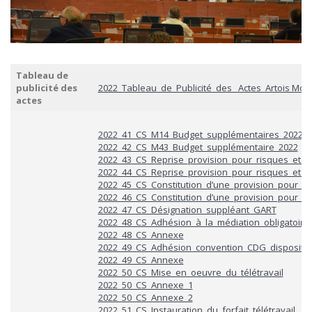
Tableau de
publicité des
2022_Tableau_de_Publicité_des_ Actes_Artois Mobi
actes
2022_41_CS_M14_Budget_supplémentaires_2022
2022_42_CS_M43_Budget_supplémentaire_2022
2022_43_CS_Reprise_provision_pour_risques_et_ch
2022_44_CS_Reprise_provision_pour_risques_et_c
2022_45_CS_Constitution_d’une_provision_pour_ri
2022_46_CS_Constitution_d’une_provision_pour_ri
2022_47_CS_Désignation_suppléant_GART
2022_48_CS_Adhésion_à_la_médiation_obligatoir
2022_48_CS_Annexe
2022_49_CS_Adhésion_convention_CDG_dispositif
2022_49_CS_Annexe
2022_50_CS_Mise_en_oeuvre_du_télétravail
2022_50_CS_Annexe_1
2022_50_CS_Annexe_2
2022_51_CS_Instauration_du_forfait_télétravail