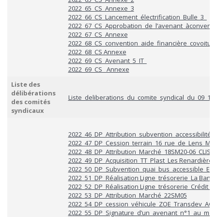
2022_65_CS_Annexe_3
2022_66_CS_Lancement_électrification_Bulle_3_
2022_67_CS_Approbation_de_l’avenant_àconvention
2022_67_CS_Annexe
2022_68_CS_convention_aide_financière_covoitur
2022_68_CS Annexe
2022_69_CS_Avenant_5_IT_
2022_69_CS_ Annexe
Liste des
délibérations
Liste_deliberations_du_comite_syndical_du_09_12
des comités
syndicaux
2022_46_DP_Attribution_subvention_accessibilité_
2022_47_DP_Cession_terrain_16_rue_de_Lens_ME
2022_48_DP_Attribution_Marché_18SM20-06_CLIS_2
2022_49_DP_Acquisition_TT_Plast_Les Renardières
2022_50_DP_Subvention_quai_bus_accessible_EC
2022_51_DP_Réalisation Ligne_trésorerie_La Banq
2022_52_DP_Réalisation Ligne_trésorerie_Crédit_ag
2022_53_DP_Attribution_Marché_22SM05
2022_54_DP_cession_véhicule_ZOE_Transdev_AG
2022_55_DP_Signature_d’un_avenant_n°1_au_ma