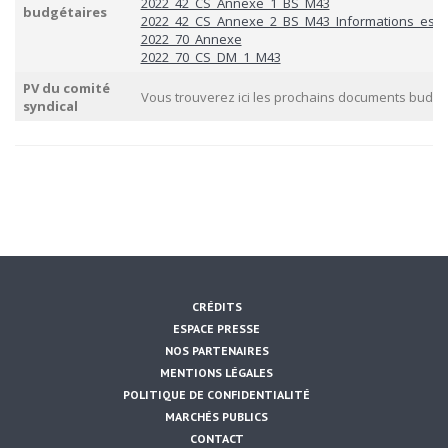
2022_42_CS_Annexe_1_BS_M43
budgétaires
2022_42_CS_Annexe_2_BS_M43_Informations_essen
2022_70_Annexe
2022_70_CS_DM_1_M43
PV du comité
Vous trouverez ici les prochains documents budgét
syndical
ENVOYER CETTE PAGE PAR EMAIL :
CRÉDITS
ESPACE PRESSE
NOS PARTENAIRES
MENTIONS LÉGALES
POLITIQUE DE CONFIDENTIALITÉ
MARCHÉS PUBLICS
CONTACT