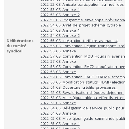
2022_52_CS_Amicale_participation_au_noël_des_e
2022_53_CS_Annexe_1
2022_53_CS_Annexe_2
2022_53_CS_Programme_enveloppe_prévisionnell
2022_54_CS_Arrêt_de_projet_schéma_cyclable
2022_54_CS_Annexe_1
2022_54_CS_Annexe_2
Délibérations
2022_55_CS_Intégration_tarifaire_avenant_4
du comité
2022_56_CS_Convention_Région_transports_scolaire
syndical
2022_56_CS_Annexe
2022_57_CS_Convention_MOU_Houdain_avenant_
2022_57_CS_Annexe
2022_58_CS_Convention_EMC2_coopération_avena
2022_58_CS_Annexe
2022_59_CS_Convention_CAHC_CEREMA_accompa
2022_60_CS_Modification_statuts_HDMF+élection_
2022_61_CS_Ouverture_crédits_provisoires_
2022_62_CS_Revalorisation_chèques_déjeuner_
2022_63_CS_Mise_àjour_tableau_effectifs_et_empl
2022_63_CS_Annexe
2022_64_CS_Délégation_de_service_public_pour_l’
2022_64_CS_Annexe
2022_65_CS_Mise_àjour_guide_commande_publiq
2022_65_CS_Annexe_1
2022_65_CS_Annexe_2