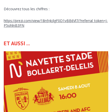
Découvrez tous les chiffres :
https://prezi.com/view/18n94cilgF0D1vBB6Vl7/?referral_token=J-
P5ohlnB3FN
ET AUSSI ...
ENVOYER CE CONTENU PAR EMAIL :