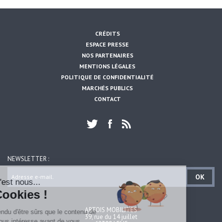
CRÉDITS
ESPACE PRESSE
NOS PARTENAIRES
MENTIONS LÉGALES
POLITIQUE DE CONFIDENTIALITÉ
MARCHÉS PUBLICS
CONTACT
NEWSLETTER :
OK
Salut c'est nous...
les Cookies !
ARTOIS MOBILITES
On a attendu d'être sûrs que le contenu de
39, rue du 14 juillet
ce site vous intéresse avant de vous