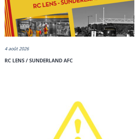
https://www.artois-mobilites.fr/les-premiers-chiffres-de-la-
gratuite/
4 août 2026
RC LENS / SUNDERLAND AFC
ENVOYER
*champs obligatoires