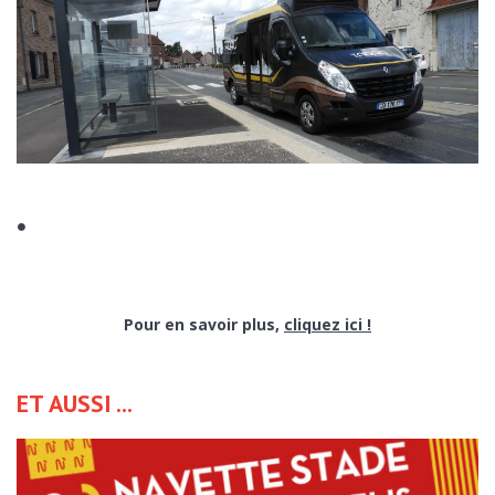
Pour en savoir plus,
cliquez ici !
ET AUSSI ...
ENVOYER CE CONTENU PAR EMAIL :