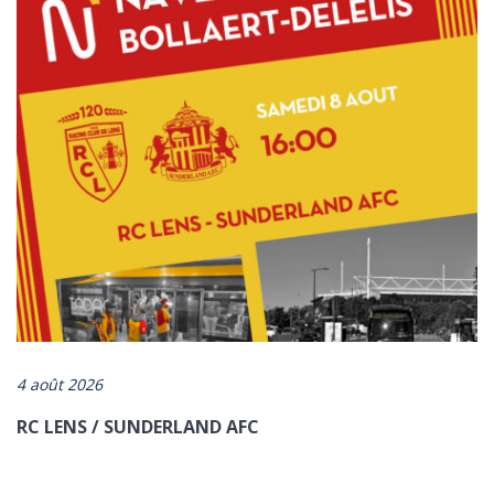
https://www.artois-mobilites.fr/allobus-le-service-tadao-a-la-
demande/
4 août 2026
RC LENS / SUNDERLAND AFC
ENVOYER