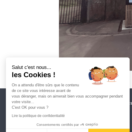
Salut c'est nous...
les Cookies !
On a attendu d'être sûrs que le contenu
de ce site vous intéresse avant de
vous déranger, mais on aimerait bien vous accompagner pendant
votre visite...
CRÉDITS
ESPACE PRESSE
NOS PARTENAIRES
MENTIONS LÉGALE
C'est OK pour vous ?
POLITIQUE DE CONFIDENTIALITÉ
MARCHÉS PUBLICS
CONTACT
Lire la politique de confidentialité
ARTOIS MOBILITES
39, rue du 14 juillet
Consentements certifiés par
62300 LENS