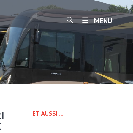
MENU
I
ET AUSSI ...
X