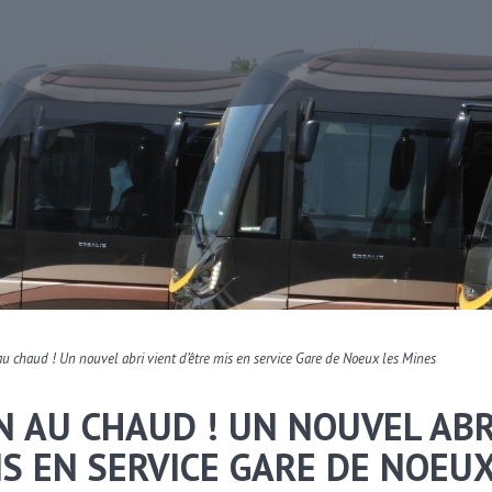
au chaud ! Un nouvel abri vient d’être mis en service Gare de Noeux les Mines
N AU CHAUD ! UN NOUVEL ABR
IS EN SERVICE GARE DE NOEU