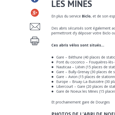
LES MINES
En plus du service
Biclo
, et de son es
Des abris sécurisés sont également ac
permettront d’y déposer votre Biclo o
Ces abris vélos sont situés…
Gare – Béthune
(40 places de stat
Pont du cocorico – Fouquières-lès-
Nauticaa – Liévin (15 places de st
Gare – Bully-Grenay (30 places de 
Gare – Avion (15 places de station
Europe – Bruay-La-Buissière (30 p
Libercourt – Gare (20 places de st
Gare de Noeux les Mines (15 places
Et prochainement gare de Dourges
PHOTOS DE L’ABRI DE NOE