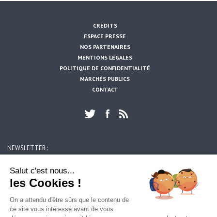
CRÉDITS
ESPACE PRESSE
NOS PARTENAIRES
MENTIONS LÉGALES
POLITIQUE DE CONFIDENTIALITÉ
MARCHÉS PUBLICS
CONTACT
NEWSLETTER :
https://www.artois-mobilites.fr/vermelles/
OK
Salut c'est nous...
les Cookies !
ARTOIS MOBILITES
On a attendu d'être sûrs que le contenu de
39, rue du 14 juillet
ce site vous intéresse avant de vous
62300 LENS