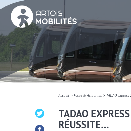
>
>
Accueil
Focus & Actualités
TADAO express 2
TADAO EXPRESS
RÉUSSITE…