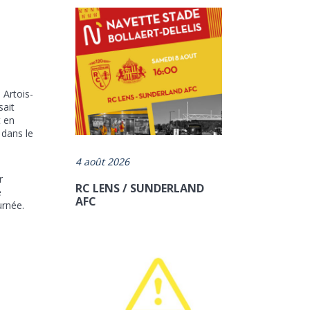
 Artois-
sait
t en
 dans le
4 août 2026
r
RC LENS / SUNDERLAND
e
AFC
urnée.