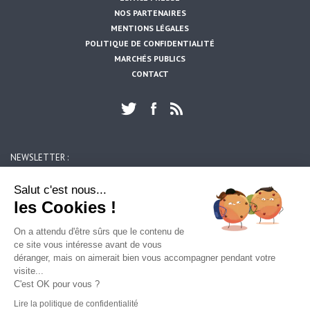
NOS PARTENAIRES
MENTIONS LÉGALES
POLITIQUE DE CONFIDENTIALITÉ
MARCHÉS PUBLICS
CONTACT
NEWSLETTER :
OK
Salut c'est nous...
les Cookies !
ARTOIS MOBILITES
On a attendu d'être sûrs que le contenu de
39, rue du 14 juillet
ce site vous intéresse avant de vous
62300 LENS
Tél : 0800 409 209 – contact@am62.fr
déranger, mais on aimerait bien vous accompagner pendant votre
Heures d’ouverture du lundi au vendredi :
visite...
8h45 à 12h15 et de 13h30 à 17h30 (17h le vendredi)
C'est OK pour vous ?
Lire la politique de confidentialité