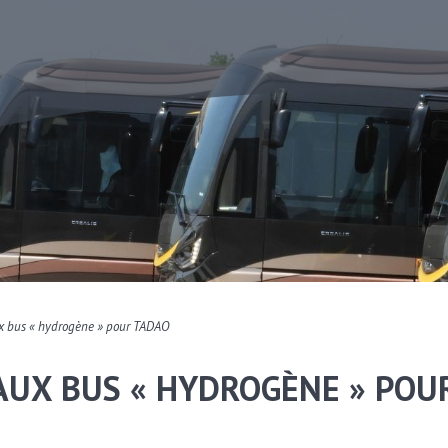
x bus « hydrogène » pour TADAO
UX BUS « HYDROGÈNE » POU