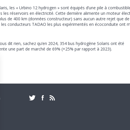
laris, les « Urbino 12 hydrogen » sont équipés d’une pile à combustibl
es réservoirs en électricité. Cette dernière alimente un moteur élec
 plus de 400 km (données constructeur) sans aucun autre rejet que de l
on, les conducteurs TADAO les plus expérimentés en écoconduite ont
ous dit rien, sachez qu’en 2024, 354 bus hydrogène Solaris ont été
sente une part de marché de 69% (+25% par rapport à 2023).
PAR EMAIL :
S