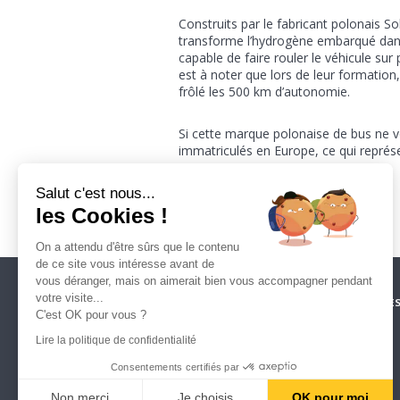
Construits par le fabricant polonais So
transforme l’hydrogène embarqué dans l
capable de faire rouler le véhicule sur
est à noter que lors de leur formati
frôlé les 500 km d’autonomie.
Si cette marque polonaise de bus ne v
immatriculés en Europe, ce qui repré
Salut c'est nous...
les Cookies !
ENVOYER CE CONTENU 
On a attendu d'être sûrs que le contenu
de ce site vous intéresse avant de
vous déranger, mais on aimerait bien vous accompagner pendant
votre visite...
CRÉDITS
ESPACE PRESSE
NOS PARTENAIRES
MENTIONS LÉGALE
C'est OK pour vous ?
POLITIQUE DE CONFIDENTIALITÉ
MARCHÉS PUBLICS
CONTACT
Lire la politique de confidentialité
ARTOIS MOBILITES
39, rue du 14 juillet
Consentements certifiés par
62300 LENS
Tél : 0800 409 209 – contact@am62.fr
Non merci
Je choisis
OK pour moi