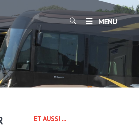
MENU
R
ET AUSSI ...