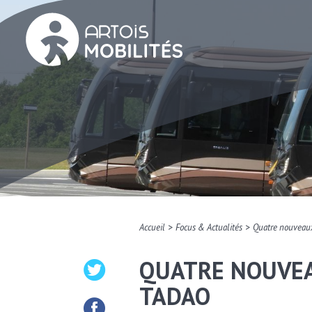
>
>
Accueil
Focus & Actualités
Quatre nouveau
QUATRE NOUVEA
TADAO