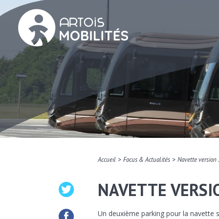
>
>
Accueil
Focus & Actualités
Navette versio
NAVETTE VERSI
Un deuxième parking pour la navette st