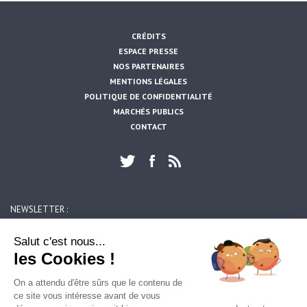
CRÉDITS
ESPACE PRESSE
NOS PARTENAIRES
MENTIONS LÉGALES
POLITIQUE DE CONFIDENTIALITÉ
MARCHÉS PUBLICS
CONTACT
NEWSLETTER :
https://www.artois-mobilites.fr/mont-bernanchon/
OK
Salut c'est nous...
les Cookies !
ARTOIS MOBILITES
On a attendu d'être sûrs que le contenu de
39, rue du 14 juillet
ce site vous intéresse avant de vous
62300 LENS