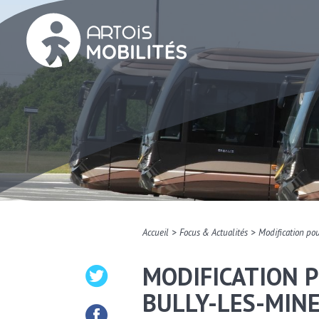
>
>
Accueil
Focus & Actualités
Modification pou
MODIFICATION P
BULLY-LES-MIN