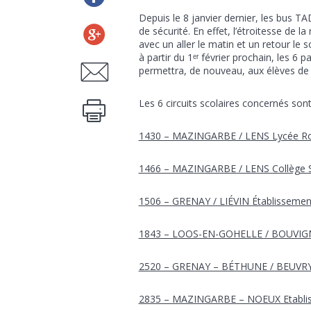
Depuis le 8 janvier dernier, les bus T
de sécurité. En effet, l’étroitesse de la
avec un aller le matin et un retour le 
à partir du 1ᵉʳ février prochain, les 6 p
permettra, de nouveau, aux élèves de r
Les 6 circuits scolaires concernés sont 
1430 – MAZINGARBE / LENS Lycée Ro
1466 – MAZINGARBE / LENS Collège Sa
1506 – GRENAY / LIÉVIN Établissement
1843 – LOOS-EN-GOHELLE / BOUVIGNY
2520 – GRENAY – BÉTHUNE / BEUVRY É
2835 – MAZINGARBE – NOEUX Etablis