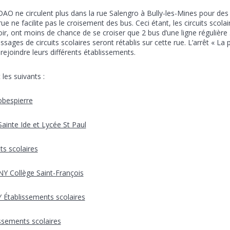
ADAO ne circulent plus dans la rue Salengro à Bully-les-Mines pour des
 rue ne facilite pas le croisement des bus. Ceci étant, les circuits scolai
soir, ont moins de chance de se croiser que 2 bus d’une ligne régulière
assages de circuits scolaires seront rétablis sur cette rue. L’arrêt « La 
ejoindre leurs différents établissements.
les suivants :
bespierre
inte Ide et Lycée St Paul
s scolaires
 Collège Saint-François
tablissements scolaires
sements scolaires