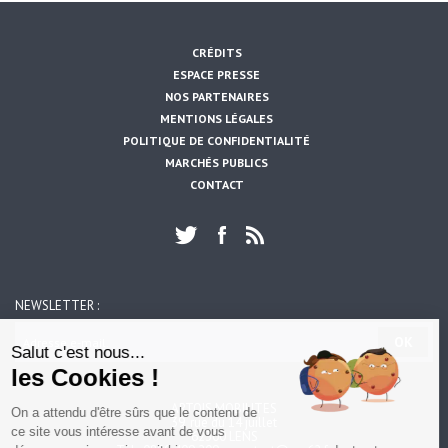
CRÉDITS
ESPACE PRESSE
NOS PARTENAIRES
MENTIONS LÉGALES
POLITIQUE DE CONFIDENTIALITÉ
MARCHÉS PUBLICS
CONTACT
NEWSLETTER :
https://www.artois-mobilites.fr/libercourt/
OK
Salut c'est nous...
les Cookies !
ARTOIS MOBILITES
On a attendu d'être sûrs que le contenu de
39, rue du 14 juillet
ce site vous intéresse avant de vous
62300 LENS