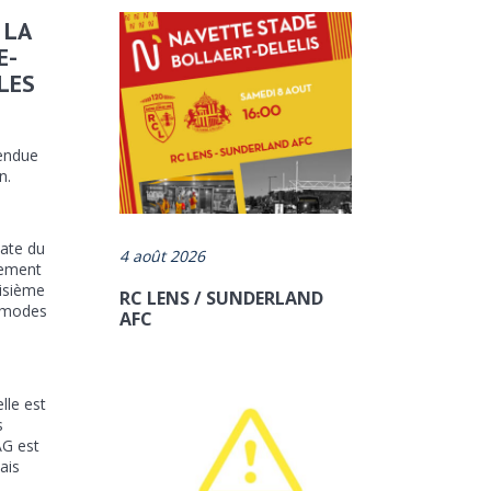
 LA
E-
LES
rendue
n.
oate du
4 août 2026
pement
oisième
RC LENS / SUNDERLAND
s modes
AFC
lle est
s
AG est
ais