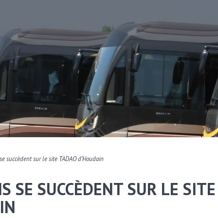
 se succèdent sur le site TADAO d’Houdain
S SE SUCCÈDENT SUR LE SITE
IN