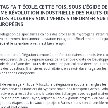
AG FAIT ÉCOLE. CETTE FOIS, SOUS L'ÉGIDE DE
IÈME RÉVOLUTION INDUSTRIELLE DES HAUTS-D
 DES BULGARES SONT VENUS S'INFORMER SUR 
UROPÉENS.
élégation de spécialistes chinois des process de l’hydrogène s’était 
voir comment fonctionnait la station inaugurée officiellement le 21 jui
dé et le calendrier à venir est bien rempli.
venu pour une délégation composée de fonctionnaires du ministère cr
 européens, de deux représentants de la Banque croate de Dévelop
gide de la région des Hauts-de-France, en particulier la direction « Tr
stes des questions financières souhaitaient en savoir davantage sur le
on des fonds européens.
t de remisage Philippe Miloszik, la délégation a écouté en anglais les
ice des services financiers du Syndicat mixte des transports Artois-Gohe
 suivre et à respecter dans le cadre des échanges avec les partenaire
). Pour sa part, Marc Cayez, adjoint au pôle « grands projets » du SMT
s grandes étapes des travaux du projet « Bulles » dans son ensemble m
e projet hydrogène.