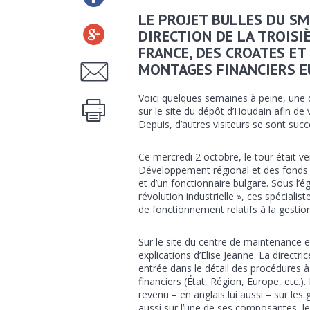
LE PROJET BULLES DU SMT
DIRECTION DE LA TROIS
FRANCE, DES CROATES ET
MONTAGES FINANCIERS E
Voici quelques semaines à peine, une d
sur le site du dépôt d’Houdain afin de 
Depuis, d’autres visiteurs se sont succé
Ce mercredi 2 octobre, le tour était 
Développement régional et des fonds
et d’un fonctionnaire bulgare. Sous l’é
révolution industrielle », ces spéciali
de fonctionnement relatifs à la gesti
Sur le site du centre de maintenance e
explications d’Elise Jeanne. La directr
entrée dans le détail des procédures à
financiers (État, Région, Europe, etc.
revenu – en anglais lui aussi – sur le
aussi sur l’une de ses composantes, l