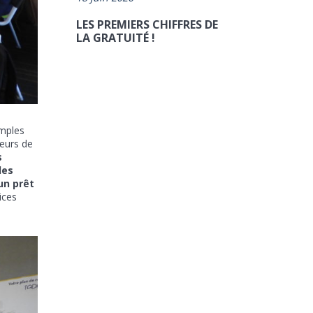
LES PREMIERS CHIFFRES DE
LA GRATUITÉ !
emples
teurs de
s
les
un prêt
ices