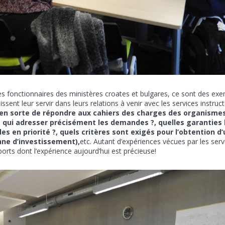
les fonctionnaires des ministères croates et bulgares, ce sont des ex
sent leur servir dans leurs relations à venir avec les services instruc
en sorte de répondre aux cahiers des charges des organisme
à qui adresser précisément les demandes ?, quelles garanties 
en priorité ?, quels critères sont exigés pour l’obtention d’
nne d’investissement),
etc. Autant d’expériences vécues par les serv
orts dont l’expérience aujourd’hui est précieuse!