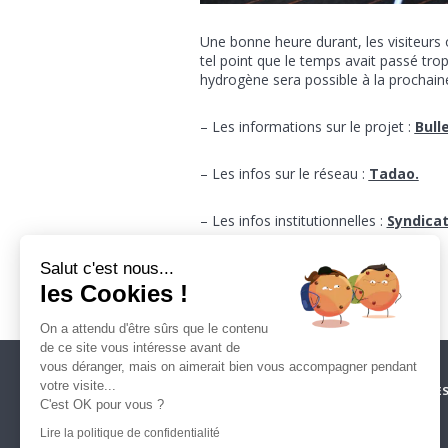
Une bonne heure durant, les visiteurs o
tel point que le temps avait passé tr
hydrogène sera possible à la prochaine
– Les informations sur le projet :
Bull
– Les infos sur le réseau :
Tadao.
– Les infos institutionnelles :
Syndicat
Salut c'est nous...
ENVOYER CE CONTENU 
les Cookies !
On a attendu d'être sûrs que le contenu
de ce site vous intéresse avant de
vous déranger, mais on aimerait bien vous accompagner pendant
votre visite...
CRÉDITS
ESPACE PRESSE
NOS PARTENAIRES
MENTIONS LÉGALE
C'est OK pour vous ?
POLITIQUE DE CONFIDENTIALITÉ
MARCHÉS PUBLICS
CONTACT
Lire la politique de confidentialité