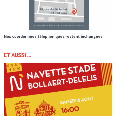
Nos coordonnées téléphoniques restent inchangées.
ET AUSSI ...
ENVOYER CE CONTENU PAR EMAIL :