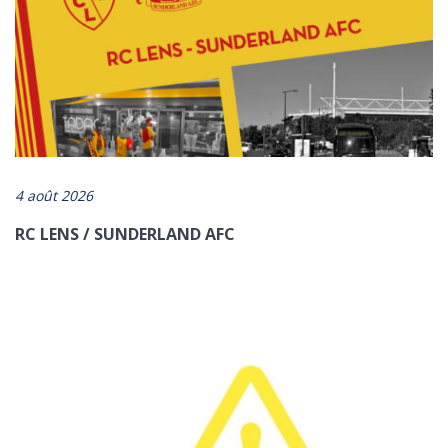
https://www.artois-mobilites.fr/le-smt-ag-demenage/
4 août 2026
RC LENS / SUNDERLAND AFC
ENVOYER
*champs obligatoires