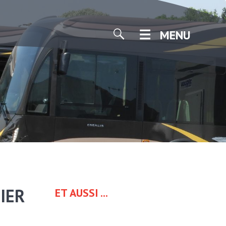
MENU
IER
ET AUSSI ...