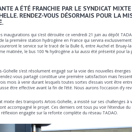
NTE A ÉTÉ FRANCHIE PAR LE SYNDICAT MIXTE
ELLE. RENDEZ-VOUS DÉSORMAIS POUR LA MIS
É.
es inaugurations qui s’est déroulée ce vendredi 21 juin au dépôt TAD
r; de la première station hydrogène en France qui servira exclusivement
ureront le service sur le tracé de la Bulle 6, entre Auchel et Bruay-la
ême matinée, le bus 100 % hydrogène a lui aussi été présenté pour la
s-Gohelle s’est résolument engagé sur la voie des nouvelles énergies
ndez-vous partagé constitue une première satisfaction mais l’essenti
rois mois à venir durant lesquels toutes sortes d’essais vont être entre
isse être effective avant la fin de l’été. Nous aurons l’occasion d’y rev
 mixte des transports Artois-Gohelle, a insisté sur ses challenges à v
 ont accompagné le projet. Ces derniers ont tous pu voir l’étendue du
a réflexion engagée sur la refonte complète du réseau TADAO.