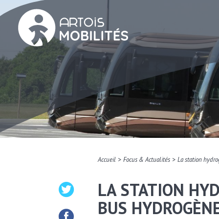
>
>
Accueil
Focus & Actualités
La station hydr
LA STATION HYD
BUS HYDROGÈNE