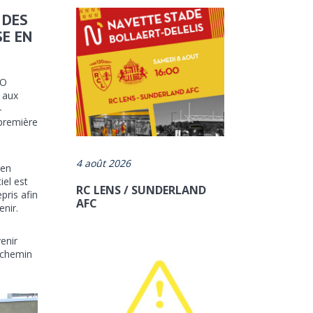
 DES
E EN
AO
 aux
-
 première
4 août 2026
 en
el est
RC LENS / SUNDERLAND
pris afin
AFC
enir.
enir
 chemin