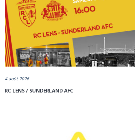
https://www.artois-mobilites.fr/https-www-france-tv-france-3-
19-20-journal-national-2802037-edition-du-lundi-11-octobre-
2021-htmlles-bus-hydrogene-tadao-au-jt-de-tf1-2/
4 août 2026
RC LENS / SUNDERLAND AFC
ENVOYER
*champs obligatoires