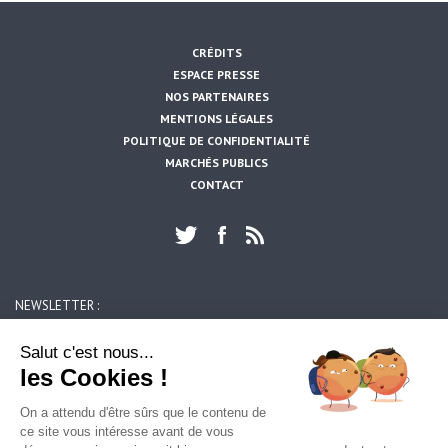
CRÉDITS
ESPACE PRESSE
NOS PARTENAIRES
MENTIONS LÉGALES
POLITIQUE DE CONFIDENTIALITÉ
MARCHÉS PUBLICS
CONTACT
NEWSLETTER :
https://www.artois-mobilites.fr/haillicourt/
OK
Salut c'est nous...
les Cookies !
ARTOIS MOBILITES
On a attendu d'être sûrs que le contenu de
39, rue du 14 juillet
ce site vous intéresse avant de vous
62300 LENS