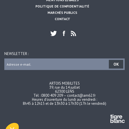
POLITIQUE DE CONFIDENTIALITÉ
MARCHÉS PUBLICS
CONTACT
NEWSLETTER :
OK
Salut c'est nous...
les Cookies !
ARTOIS MOBILITES
On a attendu d'être sûrs que le contenu de
39, rue du 14 juillet
ce site vous intéresse avant de vous
62300 LENS
Tél : 0800 409 209 – contact@am62.fr
déranger, mais on aimerait bien vous accompagner pendant votre
Heures d’ouverture du lundi au vendredi :
visite...
8h45 à 12h15 et de 13h30 à 17h30 (17h le vendredi)
C'est OK pour vous ?
Lire la politique de confidentialité
Consentements certifiés par