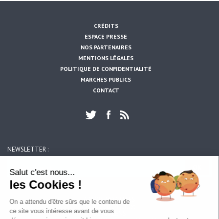
CRÉDITS
ESPACE PRESSE
NOS PARTENAIRES
MENTIONS LÉGALES
POLITIQUE DE CONFIDENTIALITÉ
MARCHÉS PUBLICS
CONTACT
NEWSLETTER :
https://www.artois-mobilites.fr/divion/
OK
Salut c'est nous...
les Cookies !
ARTOIS MOBILITES
On a attendu d'être sûrs que le contenu de
39, rue du 14 juillet
ce site vous intéresse avant de vous
62300 LENS