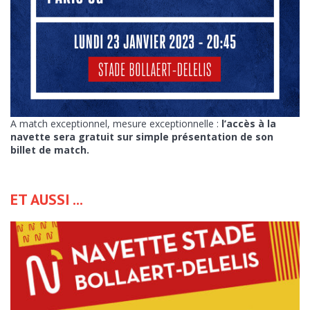
A match exceptionnel, mesure exceptionnelle :
l’accès à la
navette sera gratuit sur simple présentation de son
billet de match.
ET AUSSI ...
ENVOYER CE CONTENU PAR EMAIL :