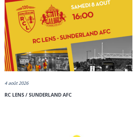
https://www.artois-mobilites.fr/cassel-psg-artois-mobilites-met-
en-place-une-navette-gratuite-comme-pour-les-matchs-du-rcl/
4 août 2026
RC LENS / SUNDERLAND AFC
ENVOYER
*champs obligatoires