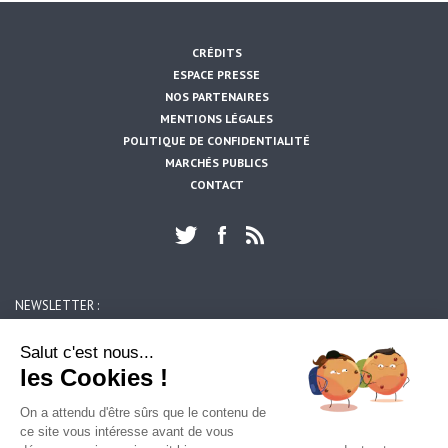
CRÉDITS
ESPACE PRESSE
NOS PARTENAIRES
MENTIONS LÉGALES
POLITIQUE DE CONFIDENTIALITÉ
MARCHÉS PUBLICS
CONTACT
NEWSLETTER :
https://www.artois-mobilites.fr/billy-montigny/
OK
Salut c'est nous...
les Cookies !
ARTOIS MOBILITES
On a attendu d'être sûrs que le contenu de
39, rue du 14 juillet
ce site vous intéresse avant de vous
62300 LENS