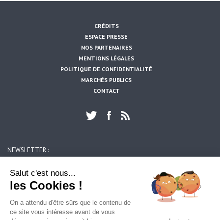
CRÉDITS
ESPACE PRESSE
NOS PARTENAIRES
MENTIONS LÉGALES
POLITIQUE DE CONFIDENTIALITÉ
MARCHÉS PUBLICS
CONTACT
NEWSLETTER :
https://www.artois-mobilites.fr/billy-berclau/
OK
Salut c'est nous...
les Cookies !
ARTOIS MOBILITES
On a attendu d'être sûrs que le contenu de
39, rue du 14 juillet
ce site vous intéresse avant de vous
62300 LENS