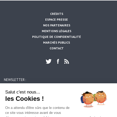
CRÉDITS
ESPACE PRESSE
NOS PARTENAIRES
MENTIONS LÉGALES
POLITIQUE DE CONFIDENTIALITÉ
MARCHÉS PUBLICS
CONTACT
NEWSLETTER :
https://www.artois-mobilites.fr/bajus/
OK
Salut c'est nous...
les Cookies !
ARTOIS MOBILITES
On a attendu d'être sûrs que le contenu de
39, rue du 14 juillet
ce site vous intéresse avant de vous
62300 LENS