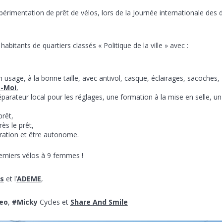
périmentation de prêt de vélos, lors de la Journée internationale des d
habitants de quartiers classés « Politique de la ville » avec :
 usage, à la bonne taille, avec antivol, casque, éclairages, sacoches,
e-Moi
,
éparateur local pour les réglages, une formation à la mise en selle, un
prêt,
rès le prêt,
aration et être autonome.
remiers vélos à 9 femmes !
és
et l’
ADEME
,
eo
,
#Micky
Cycles et
Share And Smile