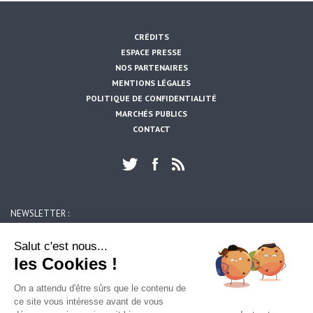
CRÉDITS
ESPACE PRESSE
NOS PARTENAIRES
MENTIONS LÉGALES
POLITIQUE DE CONFIDENTIALITÉ
MARCHÉS PUBLICS
CONTACT
NEWSLETTER :
https://www.artois-mobilites.fr/angres/
OK
Salut c'est nous...
les Cookies !
ARTOIS MOBILITES
On a attendu d'être sûrs que le contenu de
39, rue du 14 juillet
ce site vous intéresse avant de vous
62300 LENS