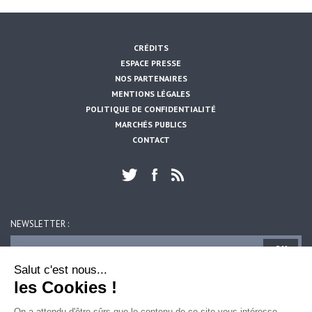
CRÉDITS
ESPACE PRESSE
NOS PARTENAIRES
MENTIONS LÉGALES
POLITIQUE DE CONFIDENTIALITÉ
MARCHÉS PUBLICS
CONTACT
NEWSLETTER :
OK
Salut c'est nous...
les Cookies !
ARTOIS MOBILITES
39, rue du 14 juillet
On a attendu d'être sûrs que le contenu de ce site vous intéresse