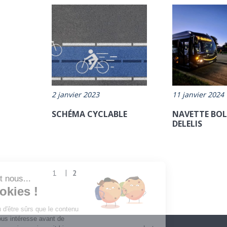
2 janvier 2023
11 janvier 2024
SCHÉMA CYCLABLE
NAVETTE BOL
DELELIS
1
2
Salut c'est nous...
les Cookies !
On a attendu d'être sûrs que le contenu
de ce site vous intéresse avant de