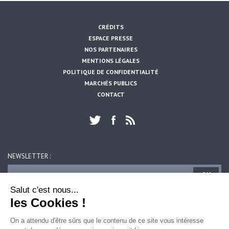
CRÉDITS
ESPACE PRESSE
NOS PARTENAIRES
MENTIONS LÉGALES
POLITIQUE DE CONFIDENTIALITÉ
MARCHÉS PUBLICS
CONTACT
NEWSLETTER :
https://www.artois-mobilites.fr/givenchy-en-gohelle/
OK
Salut c'est nous...
les Cookies !
ARTOIS MOBILITES
39, rue du 14 juillet
On a attendu d'être sûrs que le contenu de ce site vous intéresse
62300 LENS