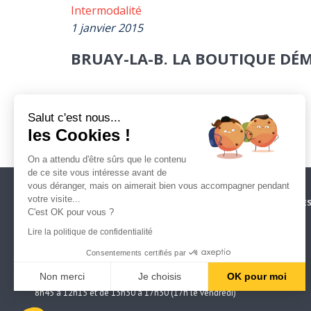
Intermodalité
1 janvier 2015
BRUAY-LA-B. LA BOUTIQUE DÉ
Salut c'est nous...
les Cookies !
On a attendu d'être sûrs que le contenu
de ce site vous intéresse avant de
vous déranger, mais on aimerait bien vous accompagner pendant
votre visite...
CRÉDITS
ESPACE PRESSE
NOS PARTENAIRES
MENTIONS LÉGALE
C'est OK pour vous ?
POLITIQUE DE CONFIDENTIALITÉ
MARCHÉS PUBLICS
CONTACT
Lire la politique de confidentialité
ARTOIS MOBILITES
39, rue du 14 juillet
Consentements certifiés par
62300 LENS
Tél : 0800 409 209 – contact@am62.fr
Non merci
Je choisis
OK pour moi
Heures d’ouverture du lundi au vendredi :
8h45 à 12h15 et de 13h30 à 17h30 (17h le vendredi)
Plateforme de Gestion du Consentement : Personnalisez vos Optio
Axeptio consent